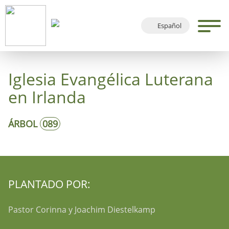
Español
Deutsch
English
Iglesia Evangélica Luterana
Français
en Irlanda
ÁRBOL
089
PLANTADO POR:
Pastor Corinna y Joachim Diestelkamp