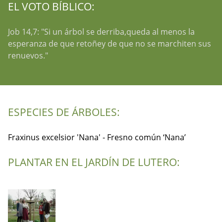
EL VOTO BÍBLICO:
Job 14,7: "Si un árbol se derriba,queda al menos la
esperanza de que retoñey de que no se marchiten sus
renuevos."
ESPECIES DE ÁRBOLES:
Fraxinus excelsior 'Nana' - Fresno común ‘Nana’
PLANTAR EN EL JARDÍN DE LUTERO: