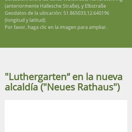
(anteriormente Hallesche Straße), y Elbstraße
Geodatos de la ubicación: 51.865033,12.640196
(longitud y latitud)
Por favor, haga clic en la imagen para ampliar.
"Luthergarten“ en la nueva
alcaldía ("Neues Rathaus")