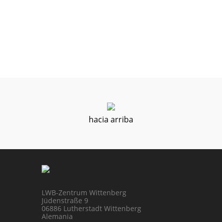
hacia arriba
LWB-Zentrum Wittenberg
Jüdenstraße 9
06886 Lutherstadt Wittenberg
Alemania