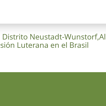
cepto
Árboles
Cruz del Cielo
Luthergarten 50
a Distrito Neustadt-Wunstorf,
sión Luterana en el Brasil