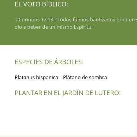
EL VOTO BÍBLICO:
1 Corintios 12,13: "Todos fuimos bautizados por1 un s
dio a beber de un mismo Espíritu."
ESPECIES DE ÁRBOLES:
Platanus hispanica – Plátano de sombra
PLANTAR EN EL JARDÍN DE LUTERO: