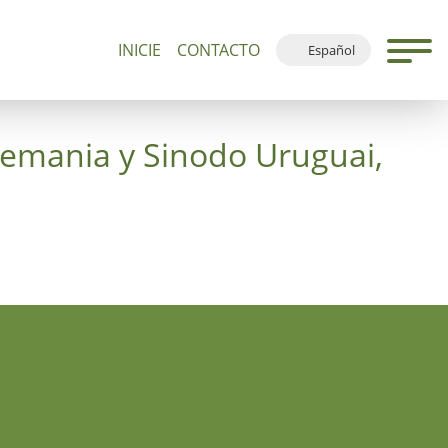
INICIE
CONTACTO
Español
0+
Visitas Guiadas y Devociones
Plano del Sitio
Deutsch
English
Alemania y Sinodo Uruguai,
Français