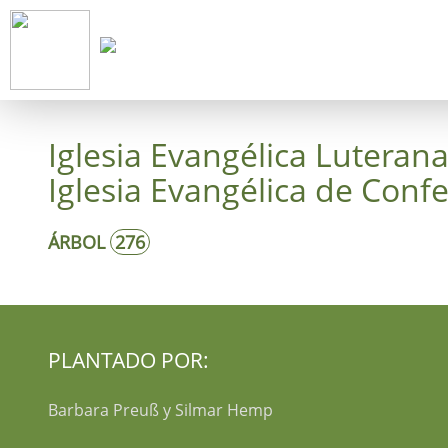
Inicie
Con
Iglesia Evangélica Luteran
Iglesia Evangélica de Confe
ÁRBOL
276
PLANTADO POR:
Barbara Preuß y Silmar Hemp