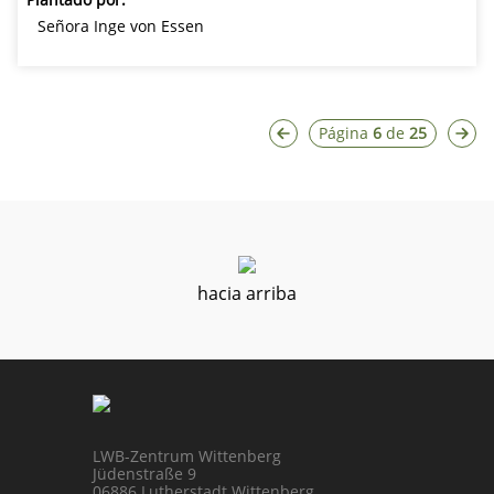
Señora Inge von Essen
Página
6
de
25
hacia arriba
LWB-Zentrum Wittenberg
Jüdenstraße 9
06886 Lutherstadt Wittenberg