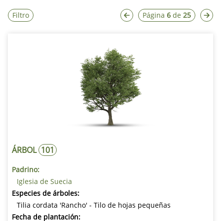
Filtro
Página
6
de
25
Luthergarten Andreasbreite
Números
1 - 292
Luthergarten Neues Rathaus
Números
293 - 398
Luthergarten am Lutherhaus
Números
399 - 500
ENCONTRAR UN ÁRBOL
BÚSQUEDA POR NÚMERO DE ÁRBOL
ÁRBOL
101
BÚSQUEDA POR PALABRA CLAVE
Padrino:
Iglesia de Suecia
Especies de árboles:
BÚSQUEDA POR ESPECIE DE ÁRBOL
Tilia cordata 'Rancho' - Tilo de hojas pequeñas
Fecha de plantación: