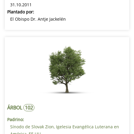
31.10.2011
Plantado por:
Encontrar el árbol
El Obispo Dr. Antje Jackelén
ÁRBOL
102
Padrino:
Sínodo de Slovak Zion, Igelesia Evangélica Luterana en
América, EE.UU.