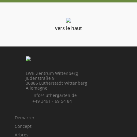
vers le haut
LWB-Zentrum Wittenberg
Jüdenstraße 9
06886 Lutherstadt Wittenberg
Allemagne
info@luthergarten.de
+49 3491 - 69 54 84
Démarrer
Concept
Arbres