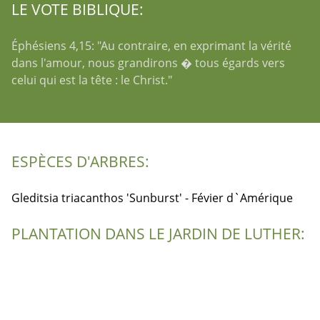
LE VOTE BIBLIQUE:
Éphésiens 4,15: "Au contraire, en exprimant la vérité
dans l'amour, nous grandirons � tous égards vers
celui qui est la tête : le Christ."
ESPÈCES D'ARBRES:
Gleditsia triacanthos 'Sunburst' - Févier d`Amérique
PLANTATION DANS LE JARDIN DE LUTHER: