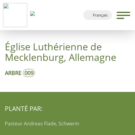
Français
Deutsch
English
Église Luthérienne de
Español
Mecklenburg, Allemagne
ARBRE
009
PLANTÉ PAR:
Pasteur Andreas Flade, Schwerin