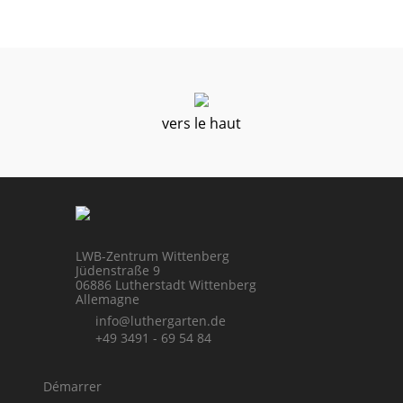
vers le haut
LWB-Zentrum Wittenberg
Jüdenstraße 9
06886 Lutherstadt Wittenberg
Allemagne
info@luthergarten.de
+49 3491 - 69 54 84
Démarrer