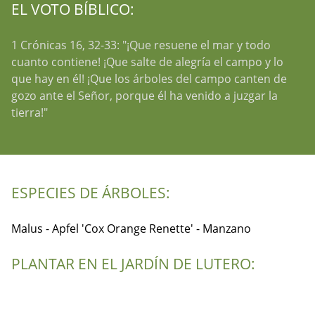
EL VOTO BÍBLICO:
1 Crónicas 16, 32-33: "¡Que resuene el mar y todo
cuanto contiene! ¡Que salte de alegría el campo y lo
que hay en él! ¡Que los árboles del campo canten de
gozo ante el Señor, porque él ha venido a juzgar la
tierra!"
ESPECIES DE ÁRBOLES:
Malus - Apfel 'Cox Orange Renette' - Manzano
PLANTAR EN EL JARDÍN DE LUTERO: