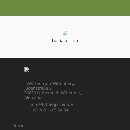
hacia arriba
LWB-Zentrum Wittenberg
Jüdenstraße 9
06886 Lutherstadt Wittenberg
Alemania
info@luthergarten.de
+49 3491 - 69 54 84
Inicie