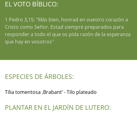
EL VOTO BÍBLICO:
1 Pedro 3,15: "Más bien, honrad en vuestro corazón a
Cristo como Señor. Estad siempre preparados para
responder a todo el que os pida razón de la esperanza
que hay en vosotros"
ESPECIES DE ÁRBOLES:
Tilia tomentosa ‚Brabant‘ - Tilo plateado
PLANTAR EN EL JARDÍN DE LUTERO: