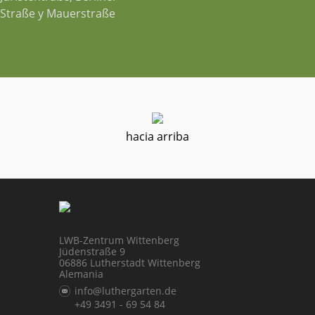
Straße y Mauerstraße
hacia arriba
LWB-Zentrum Wittenberg
Jüdenstraße 9
06886 Lutherstadt Wittenberg
Alemania
info@luthergarten.de
+49 3491 - 69 54 84