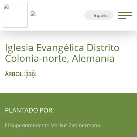
Español
Deutsch
English
Iglesia Evangélica Distrito
Français
Colonia-norte, Alemania
ÁRBOL
336
PLANTADO POR:
El Superintendente Markus Zimmermann