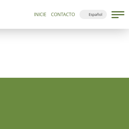
INICIE
CONTACTO
Español
0+
Visitas Guiadas y Devociones
Plano del Sitio
Deutsch
English
Français