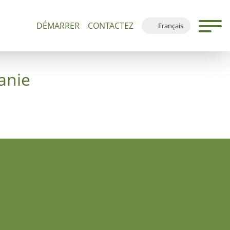
DÉMARRER
CONTACTEZ
Français
 500+
Visites Guidées et Dévotions
Plan du Site
Deutsch
English
anie
Español