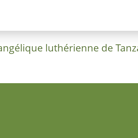
Concept
Arbres
La Croix du Ciel
Luthergarten
angélique luthérienne de Tanz