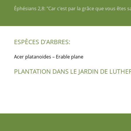
Éphésians 2,8: "Car c'est par la grâce que vous êtes s
ESPÈCES D'ARBRES:
Acer platanoides – Erable plane
PLANTATION DANS LE JARDIN DE LUTHER