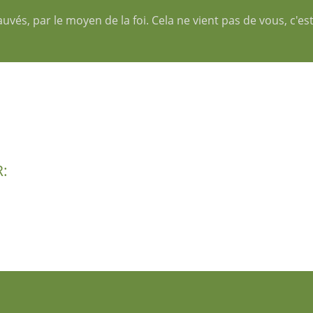
auvés, par le moyen de la foi. Cela ne vient pas de vous, c'es
: