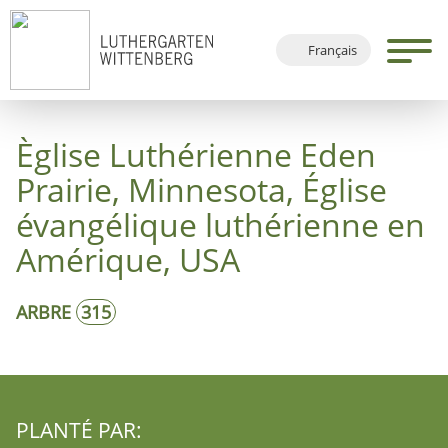
Français
Deutsch
English
Èglise Luthérienne Eden
Español
Prairie, Minnesota, Église
évangélique luthérienne en
Amérique, USA
ARBRE
315
PLANTÉ PAR: