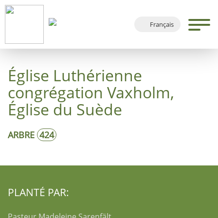
Français
Deutsch
English
Église Luthérienne
Español
congrégation Vaxholm,
Église du Suède
ARBRE
424
PLANTÉ PAR:
Pasteur Madeleine Sarenfält