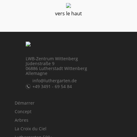
vers le haut
LWB-Zentrum Wittenberg
Jüdenstraße 9
06886 Lutherstadt Wittenberg
Allemagne
info@luthergarten.de
+49 3491 - 69 54 84
Démarrer
Concept
Arbres
La Croix du Ciel