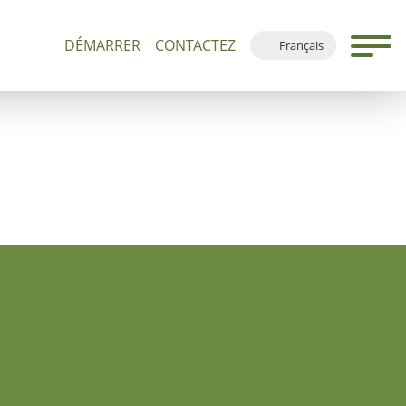
DÉMARRER
CONTACTEZ
Français
 500+
Visites Guidées et Dévotions
Plan du Site
Deutsch
English
Español