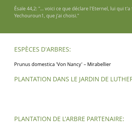
Ésaïe 44,2: "... voici ce que déclare l'Eternel, lui qui t
Yechouroun1, que j'ai choisi."
ESPÈCES D'ARBRES:
Prunus domestica 'Von Nancy' – Mirabellier
PLANTATION DANS LE JARDIN DE LUTHER
PLANTATION DE L'ARBRE PARTENAIRE: