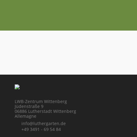
LWB-Zentrum Wittenberg
Jüdenstraße 9
06886 Lutherstadt Wittenberg
Allemagne
info@luthergarten.de
+49 3491 - 69 54 84