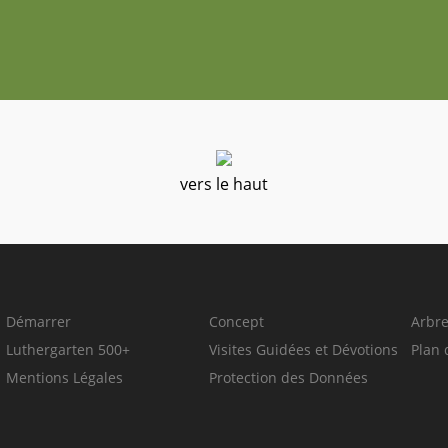
vers le haut
Démarrer
Concept
Arbr
Luthergarten 500+
Visites Guidées et Dévotions
Plan 
Mentions Légales
Protection des Données