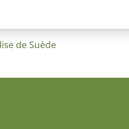
Concept
Arbres
La Croix du Ciel
Luthergarten
lise de Suède