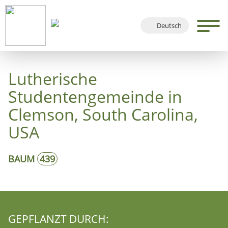
Deutsch
English
Français
Lutherische
Español
Studentengemeinde in
Clemson, South Carolina,
USA
BAUM
439
GEPFLANZT DURCH: