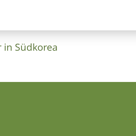
nzept
Bäume
Himmelskreuz
Luthergarte
r in Südkorea