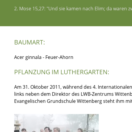
2. Mose 15,27: "Und sie kamen nach Elim; da waren z
BAUMART:
Acer ginnala - Feuer-Ahorn
PFLANZUNG IM LUTHERGARTEN:
Am 31. Oktober 2011, während des 4. Internationale
links neben dem Direktor des LWB-Zentrums Wittenber
Evangelischen Grundschule Wittenberg steht ihm mi