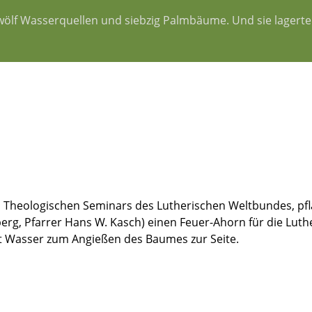
wölf Wasserquellen und siebzig Palmbäume. Und sie lagerte
n Theologischen Seminars des Lutherischen Weltbundes, pfl
g, Pfarrer Hans W. Kasch) einen Feuer-Ahorn für die Luther
t Wasser zum Angießen des Baumes zur Seite.