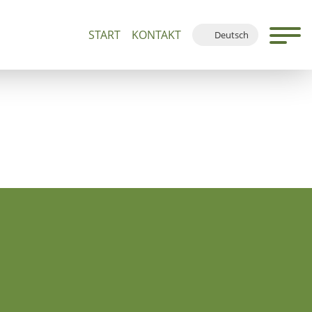
START
KONTAKT
Deutsch
n 500+
Führungen und Andachten
Ortsplan
English
Français
Español