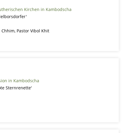
lutherischen Kirchen in Kambodscha
delborsdorfer'
 Chhim, Pastor Vibol Khit
sion in Kambodscha
ote Sternrenette'
y