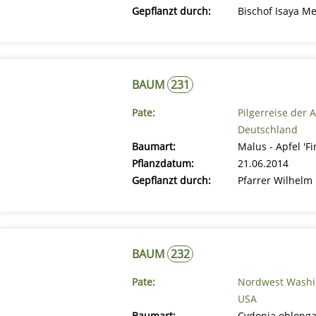
Gepflanzt durch:
Bischof Isaya M
BAUM
231
Pate:
Pilgerreise der 
Deutschland
Baumart:
Malus - Apfel 'F
Pflanzdatum:
21.06.2014
Gepflanzt durch:
Pfarrer Wilhelm
BAUM
232
Pate:
Nordwest Washin
USA
Baumart:
Cydonia oblonga