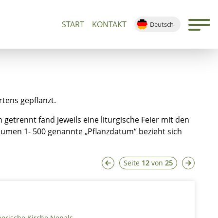
START
KONTAKT
Deutsch
n 500+
Führungen und Andachten
Ortsplan
English
Français
Español
tens gepflanzt.
getrennt fand jeweils eine liturgische Feier mit den
umen 1- 500 genannte „Pflanzdatum“ bezieht sich
Seite
12
von
25
herische Kirche Nepals