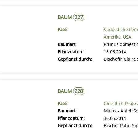
BAUM
227
Pate:
Südöstliche Pen
Amerika, USA
Baumart:
Prunus domestic
Pflanzdatum:
18.06.2014
Gepflanzt durch:
Bischöfin Claire 
BAUM
228
Pate:
Christlich-Prote
Baumart:
Malus - Apfel '
Pflanzdatum:
30.06.2014
Gepflanzt durch:
Bischof Patut Si