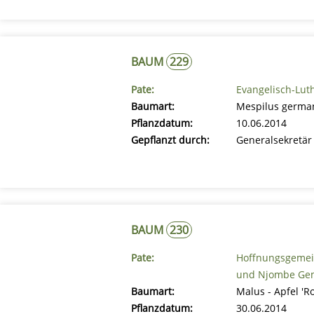
BAUM
229
Pate:
Evangelisch-Lut
Baumart:
Mespilus german
Pflanzdatum:
10.06.2014
Gepflanzt durch:
Generalsekretär
BAUM
230
Pate:
Hoffnungsgemei
und Njombe Gem
Baumart:
Malus - Apfel 'R
Pflanzdatum:
30.06.2014