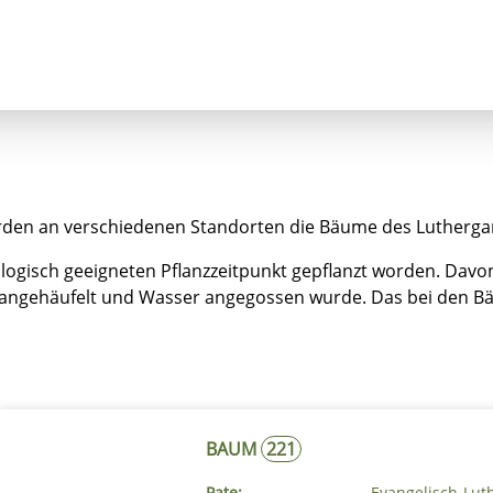
nzept
Bäume
Himmelskreuz
Luthergarte
rden an verschiedenen Standorten die Bäume des Luthergar
logisch geeigneten Pflanzzeitpunkt gepflanzt worden. Davon 
 angehäufelt und Wasser angegossen wurde. Das bei den Bä
BAUM
221
Pate:
Evangelisch-Lut