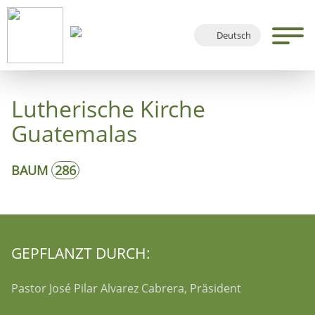
Deutsch
English
Français
Lutherische Kirche
Español
Guatemalas
BAUM
286
GEPFLANZT DURCH:
Pastor José Pilar Alvarez Cabrera, Präsident