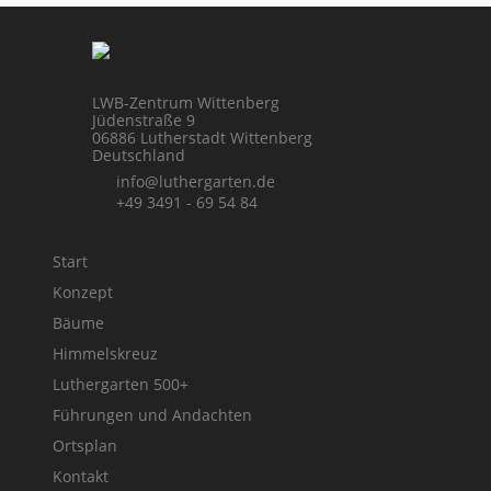
LWB-Zentrum Wittenberg
Jüdenstraße 9
06886 Lutherstadt Wittenberg
Deutschland
info@luthergarten.de
+49 3491 - 69 54 84
Start
Konzept
Bäume
Himmelskreuz
Luthergarten 500+
Führungen und Andachten
Ortsplan
Kontakt