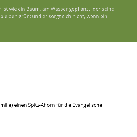
r ist wie ein Baum, am Wasser gepflanzt, der seine
bleiben grün; und er sorgt sich nicht, wenn ein
milie) einen Spitz-Ahorn für die Evangelische