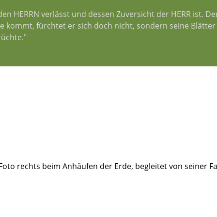
f den HERRN verlässt und dessen Zuversicht der HERR ist. De
 kommt, fürchtet er sich doch nicht, sondern seine Blätter 
üchte."
Foto rechts beim Anhäufen der Erde, begleitet von seiner Fa