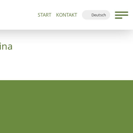
START
KONTAKT
Deutsch
n 500+
Führungen und Andachten
Ortsplan
English
Français
ina
Español