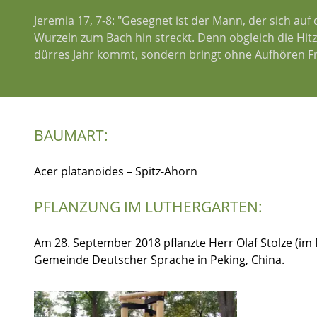
Jeremia 17, 7-8: "Gesegnet ist der Mann, der sich au
Wurzeln zum Bach hin streckt. Denn obgleich die Hitze
dürres Jahr kommt, sondern bringt ohne Aufhören Fr
BAUMART:
Acer platanoides – Spitz-Ahorn
PFLANZUNG IM LUTHERGARTEN:
Am 28. September 2018 pflanzte Herr Olaf Stolze (im 
Gemeinde Deutscher Sprache in Peking, China.