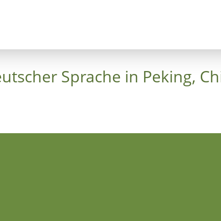
nzept
Bäume
Himmelskreuz
Luthergarte
tscher Sprache in Peking, Ch