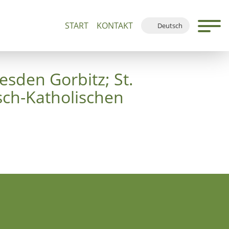
START
KONTAKT
Deutsch
n 500+
Führungen und Andachten
Ortsplan
English
Français
sden Gorbitz; St.
Español
sch-Katholischen