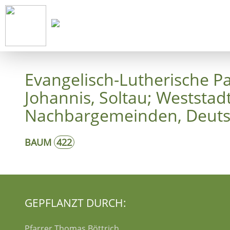
Start
Ko
Evangelisch-Lutherische P
Johannis, Soltau; Weststa
Nachbargemeinden, Deuts
BAUM
422
GEPFLANZT DURCH:
Pfarrer Thomas Böttrich