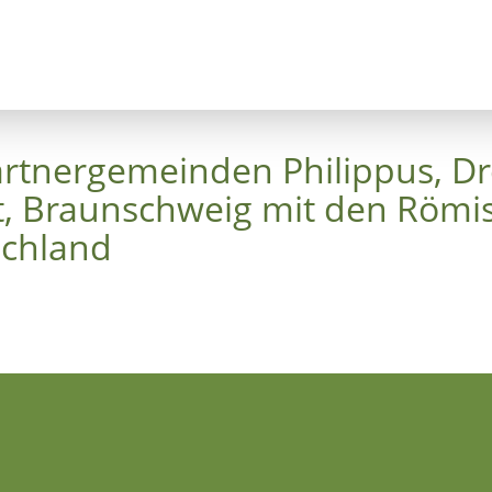
nzept
Bäume
Himmelskreuz
Luthergarte
artnergemeinden Philippus, Dre
dt, Braunschweig mit den Römi
chland