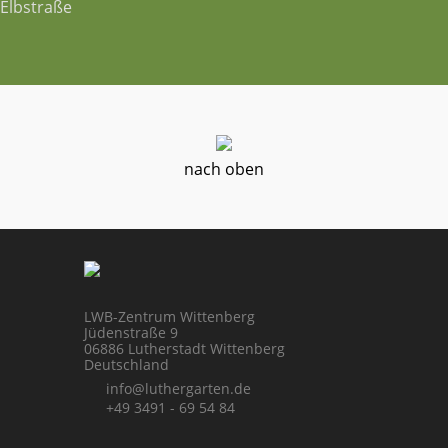
Elbstraße
nach oben
LWB-Zentrum Wittenberg
Jüdenstraße 9
06886 Lutherstadt Wittenberg
Deutschland
info@luthergarten.de
+49 3491 - 69 54 84