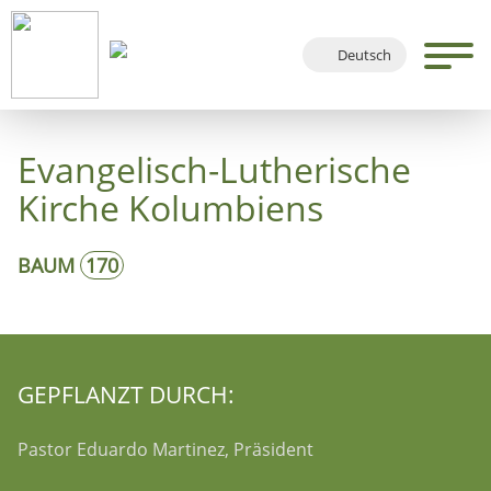
Deutsch
English
Français
Evangelisch-Lutherische
Español
Kirche Kolumbiens
BAUM
170
GEPFLANZT DURCH:
Pastor Eduardo Martinez, Präsident