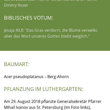
Dmitry Rozet
BIBLISCHES VOTUM:
Jesaja 40,8: "Das Gras verdorrt, die Blume verwelkt,
aber das Wort unseres Gottes bleibt ewiglich."
BAUMART:
Acer pseudoplatanus – Berg-Ahorn
PFLANZUNG IM LUTHERGARTEN:
Am 29. August 2018 pflanzte Generalsekretär Pfarrer
Mihail Ivanov aus St. Petersburg (im Foto links),