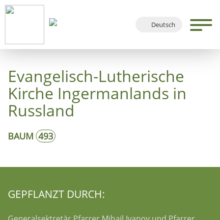
Deutsch
English
Français
Evangelisch-Lutherische
Español
Kirche Ingermanlands in
Russland
BAUM
493
GEPFLANZT DURCH:
Generalsektretär Pfarrer Mihail Ivanov und Pfarrer