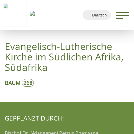
Deutsch
English
Français
Evangelisch-Lutherische
Español
Kirche im Südlichen Afrika,
Südafrika
BAUM
268
GEPFLANZT DURCH:
Bischof Dr. Ndanganeni Petrus Phaswana