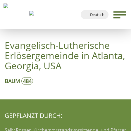
Deutsch
English
Français
Evangelisch-Lutherische
Español
Erlösergemeinde in Atlanta,
Georgia, USA
BAUM
484
GEPFLANZT DURCH:
Sally Rosser, Kirchenvorstandsvorsitzende, und Pfarrer